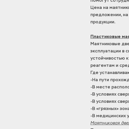
помогут сотрудн
Цена на маятник
предложении, на
продукции.
Пластиковые ма
Маятниковые две
эксплуатации в 
устойчивостью к
реагентам и сре
Где устанавлива
-На пути прохож
-В месте распол
-В условиях све
-В условиях свер
-В «грязных» зон
-В медицинских 
Маятниковая две