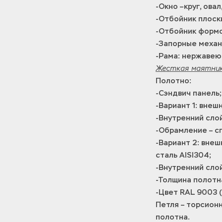
-Окно –круг, овал
-Отбойник плоск
-Отбойник формо
-Запорные механ
-Рама: нержавею
Жесткая маятнико
Полотно:
-Сэндвич панель;
-Вариант 1: внеш
-Внутренний сло
-Обрамление – с
-Вариант 2: вне
сталь AISI304;
-Внутренний сло
-Толщина полотна
-Цвет RAL 9003 (
Петля – торсион
полотна.