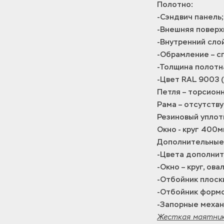
Полотно:
-Сэндвич панель;
-Внешняя поверхн
-Внутренний сло
-Обрамление – с
-Толщина полотна
-Цвет RAL 9003 (
Петля – торсион
Рама – отсутству
Резиновый уплот
Окно - круг 400м
Дополнительные 
-Цвета дополнит
-Окно – круг, ова
-Отбойник плоск
-Отбойник формо
-Запорные механ
Жесткая маятник