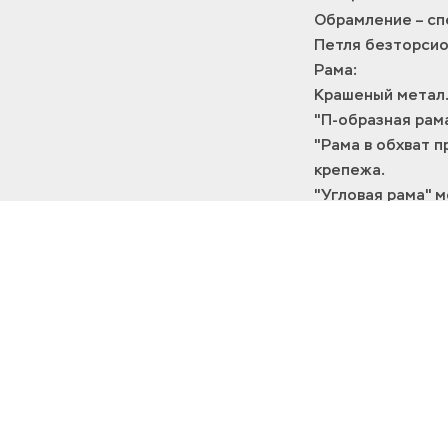
Обрамление – сп
Петля безторсио
Рама:
Крашеный метал
"П-образная рам
"Рама в обхват 
крепежа.
"Угловая рама" 
откатной дверью
Дополнительные
-Рама: нержавею
-Нестандартные 
-Окно под монор