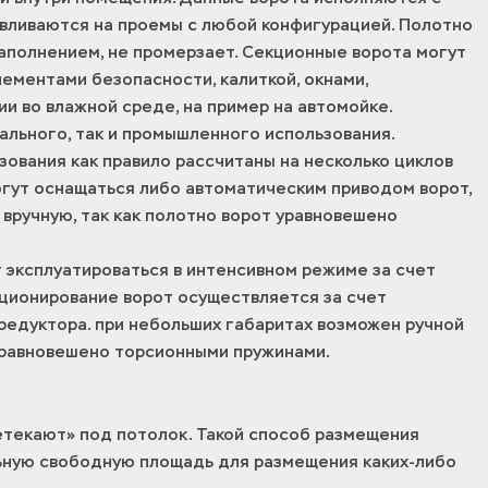
вливаются на проемы с любой конфигурацией. Полотно
аполнением, не промерзает. Секционные ворота могут
ментами безопасности, калиткой, окнами,
и во влажной среде, на пример на автомойке.
ального, так и промышленного использования.
ования как правило рассчитаны на несколько циклов
могут оснащаться либо автоматическим приводом ворот,
 вручную, так как полотно ворот уравновешено
 эксплуатироваться в интенсивном режиме за счет
кционирование ворот осуществляется за счет
редуктора. при небольших габаритах возможен ручной
 уравновешено торсионными пружинами.
ретекают» под потолок. Такой способ размещения
ьную свободную площадь для размещения каких-либо